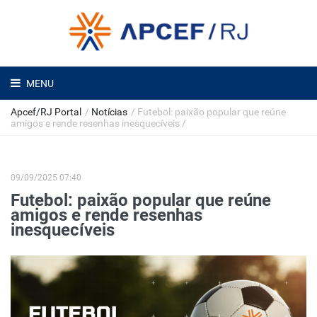
MENU
Apcef/RJ Portal
/
Notícias
/
Futebol: paixão popular que reúne
amigos e rende resenhas inesquecíveis
/
09/09/2025 07:40
Futebol: paixão popular que reúne
amigos e rende resenhas
inesquecíveis