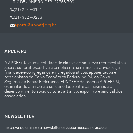
RIO DE JANEIRO, CEP: 22753-790
(21) 2447-3141
(21) 3827-0283
apcefrj@apcefrj.org.br
APCEF/RJ
A APCEF/RJ é uma entidade de classe, de natureza representativa
social, cultural, esportiva e beneficente sem fins lucrativos, cuja
finalidade é congregar os empregados ativos, aposentados e
pensionistas da Caixa Econômica Federal no RJ, da Caixa
Seguros, da Fenae Federação, FUNCEF e da própria APCEF/RJ,
estimulando a união e a solidariedade entre os mesmos e o
desenvolvimento sócio cultural, artístico, esportivo e sindical dos
associados.
NEWSLETTER
Inscreva-se em nossa newsletter e receba nossas novidades!