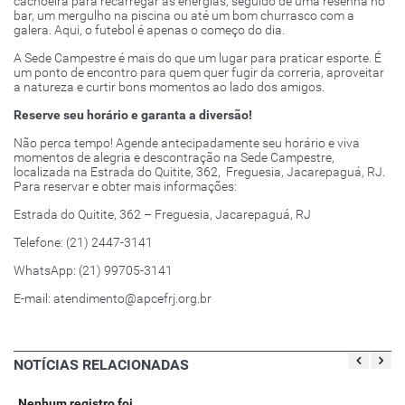
cachoeira para recarregar as energias, seguido de uma resenha no
bar, um mergulho na piscina ou até um bom churrasco com a
galera. Aqui, o futebol é apenas o começo do dia.
A Sede Campestre é mais do que um lugar para praticar esporte. É
um ponto de encontro para quem quer fugir da correria, aproveitar
a natureza e curtir bons momentos ao lado dos amigos.
Reserve seu horário e garanta a diversão!
Não perca tempo! Agende antecipadamente seu horário e viva
momentos de alegria e descontração na Sede Campestre,
localizada na Estrada do Quitite, 362, Freguesia, Jacarepaguá, RJ.
Para reservar e obter mais informações:
Estrada do Quitite, 362 – Freguesia, Jacarepaguá, RJ
Telefone: (21) 2447-3141
WhatsApp: (21) 99705-3141
E-mail: atendimento@apcefrj.org.br
NOTÍCIAS RELACIONADAS
Nenhum registro foi