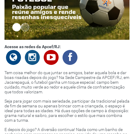
Acesse as redes da Apcef/RJ:
Tem coisa melhor do que juntar os amigos, bater aquela bola e dar
boas risadas depois do jogo? Na Sede Campestre da APCEF/RJ, em
Jacarepaguá, o futebol ganha um toque especial: campo bem
cuidado, muito verde ao redor e aquele clima de confraternização
que todos valorizam.
Seja para jogar com mais seriedade, participar da tradicional pelada
de fim de semana ou apenas brincar com a criançada, o espaço é
ideal para todas as idades. Há duas opções de campo à disposição:
grama natural e saibro, para escolher o estilo que mais combina
com a turma.
E depois do jogo? A diversão continua! Nada como um banho de