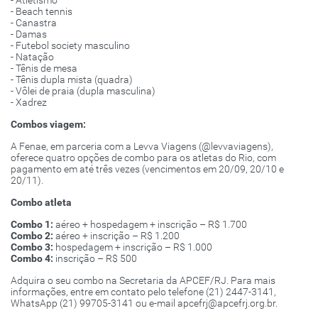
- Beach tennis
- Canastra
- Damas
- Futebol society masculino
- Natação
- Tênis de mesa
- Tênis dupla mista (quadra)
- Vôlei de praia (dupla masculina)
- Xadrez
Combos viagem:
A Fenae, em parceria com a Levva Viagens (@levvaviagens),
oferece quatro opções de combo para os atletas do Rio, com
pagamento em até três vezes (vencimentos em 20/09, 20/10 e
20/11).
Combo atleta
Combo 1:
aéreo + hospedagem + inscrição – R$ 1.700
Combo 2:
aéreo + inscrição – R$ 1.200
Combo 3:
hospedagem + inscrição – R$ 1.000
Combo 4
:
inscrição – R$ 500
Adquira o seu combo na Secretaria da APCEF/RJ. Para mais
informações, entre em contato pelo telefone (21) 2447-3141,
WhatsApp (21) 99705-3141 ou e-mail apcefrj@apcefrj.org.br.