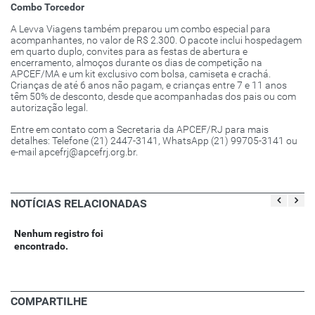
Combo Torcedor
A Levva Viagens também preparou um combo especial para
acompanhantes, no valor de R$ 2.300. O pacote inclui hospedagem
em quarto duplo, convites para as festas de abertura e
encerramento, almoços durante os dias de competição na
APCEF/MA e um kit exclusivo com bolsa, camiseta e crachá.
Crianças de até 6 anos não pagam, e crianças entre 7 e 11 anos
têm 50% de desconto, desde que acompanhadas dos pais ou com
autorização legal.
Entre em contato com a Secretaria da APCEF/RJ para mais
detalhes: Telefone (21) 2447-3141, WhatsApp (21) 99705-3141 ou
e-mail apcefrj@apcefrj.org.br.
NOTÍCIAS RELACIONADAS
Nenhum registro foi
encontrado.
COMPARTILHE