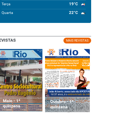
19°C
Terça
22°C
Quarta
EVISTAS
MAIS REVISTAS
Maio - 1ª
Maio - 1ª
Outubro - 1ª
quinzena
quinzena
quinzena