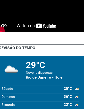
REVISÃO DO TEMPO
29°C
Nuvens dispersas
Rio de Janeiro - Hoje
25°C
Sábado
36°C
Domingo
22°C
Segunda