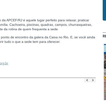
a APCEF/RJ é aquele lugar perfeito para relaxar, praticar
amília. Cachoeira, piscinas, quadras, campos, churrasqueiras,
te da rotina de quem frequenta a sede.
R
 ponto de encontro da galera da Caixa no Rio. E, se você ainda
rir tudo o que a sede tem para oferecer.
org.br
Maio - 1ª
Outubro - 1ª
quinzena
quinzena