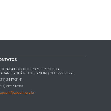
ONTATOS
ESTRADA DO QUITITE, 362 - FREGUESIA,
JACAREPAGUÁ RIO DE JANEIRO, CEP: 22753-790
(21) 2447-3141
(21) 3827-0283
apcefrj@apcefrj.org.br