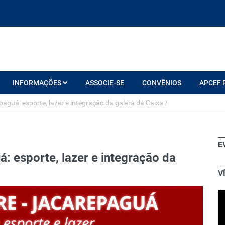
INFORMAÇÕES
ASSOCIE-SE
CONVÊNIOS
APCEF 
guá: esporte, lazer e integração da galera da Caixa
/
E
 esporte, lazer e integração da
V