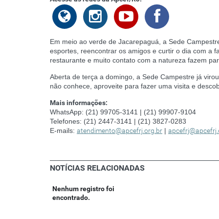
Em meio ao verde de Jacarepaguá, a Sede Campestre d
esportes, reencontrar os amigos e curtir o dia com a f
restaurante e muito contato com a natureza fazem par
Aberta de terça a domingo, a Sede Campestre já virou
não conhece, aproveite para fazer uma visita e descob
Mais informações:
WhatsApp: (21) 99705-3141 | (21) 99907-9104
Telefones: (21) 2447-3141 | (21) 3827-0283
E-mails:
atendimento@apcefrj.org.br
|
apcefrj@apcefrj.
NOTÍCIAS RELACIONADAS
Nenhum registro foi
encontrado.