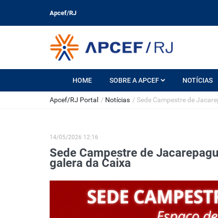
Apcef/RJ
HOME
SOBRE A APCEF
NOTÍCIAS
Apcef/RJ Portal
/
Notícias
/
Sede Campestre de Jacarepa
14/05/2026 12:16
Sede Campestre de Jacarepaguá:
galera da Caixa