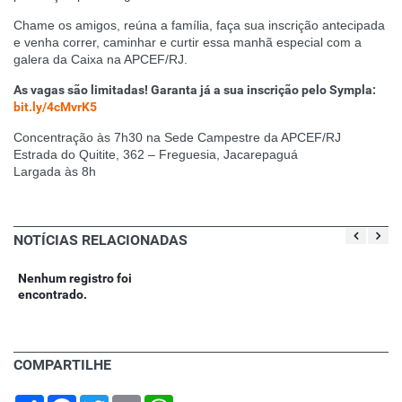
Chame os amigos, reúna a família, faça sua inscrição antecipada
e venha correr, caminhar e curtir essa manhã especial com a
galera da Caixa na APCEF/RJ.
As vagas são limitadas! Garanta já a sua inscrição pelo Sympla:
bit.ly/4cMvrK5
Concentração às 7h30 na Sede Campestre da APCEF/RJ
Estrada do Quitite, 362 – Freguesia, Jacarepaguá
Largada às 8h
NOTÍCIAS RELACIONADAS
Nenhum registro foi
encontrado.
COMPARTILHE
Share
Facebook
Twitter
Email
WhatsApp