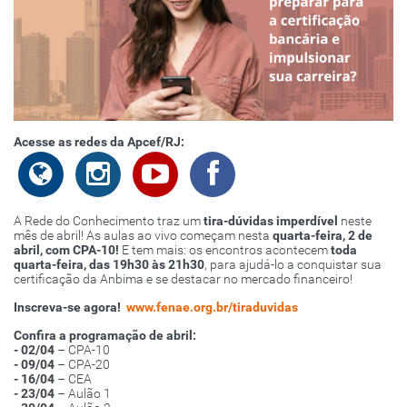
Acesse as redes da Apcef/RJ:
A Rede do Conhecimento traz um
tira-dúvidas imperdível
neste
mês de abril! As aulas ao vivo começam nesta
quarta-feira, 2 de
abril, com CPA-10!
E tem mais: os encontros acontecem
toda
quarta-feira, das 19h30 às 21h30
, para ajudá-lo a conquistar sua
certificação da Anbima e se destacar no mercado financeiro!
Inscreva-se agora!
www.fenae.org.br/tiraduvidas
Confira a programação de abril:
- 02/04
– CPA-10
- 09/04
– CPA-20
- 16/04
– CEA
- 23/04
– Aulão 1