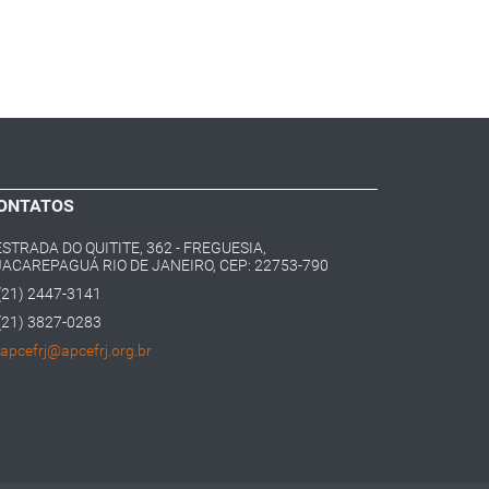
ONTATOS
ESTRADA DO QUITITE, 362 - FREGUESIA,
JACAREPAGUÁ RIO DE JANEIRO, CEP: 22753-790
(21) 2447-3141
(21) 3827-0283
apcefrj@apcefrj.org.br