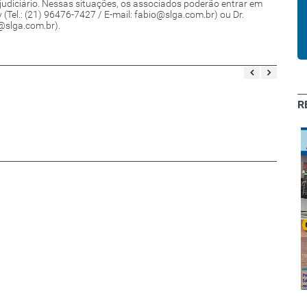
judiciário. Nessas situações, os associados poderão entrar em
Tel.: (21) 96476-7427 / E-mail: fabio@slga.com.br) ou Dr.
e@slga.com.br).
R
Maio - 1ª
Outubro - 1ª
quinzena
quinzena