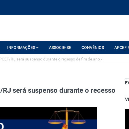
INFORMAÇÕES
ASSOCIE-SE
CONVÊNIOS
APCEF 
PCEF/RJ será suspenso durante o recesso de fim de ano
/
E
/RJ será suspenso durante o recesso
V