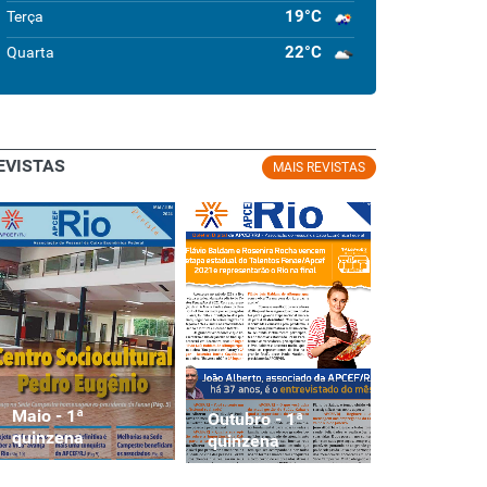
19°C
Terça
22°C
Quarta
EVISTAS
MAIS REVISTAS
Maio - 1ª
Maio - 1ª
Outubro - 1ª
quinzena
quinzena
quinzena