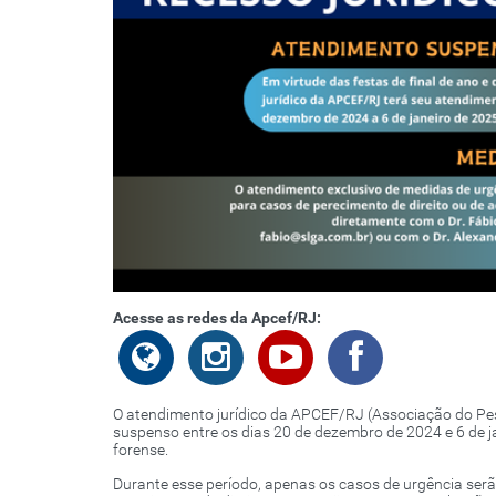
Acesse as redes da Apcef/RJ:
O atendimento jurídico da APCEF/RJ (Associação do Pes
suspenso entre os dias 20 de dezembro de 2024 e 6 de ja
forense.
Durante esse período, apenas os casos de urgência ser