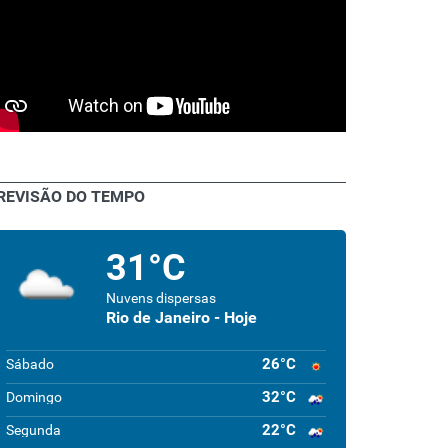
REVISÃO DO TEMPO
31°C
Nuvens dispersas
Rio de Janeiro - Hoje
26°C
Sábado
32°C
Domingo
22°C
Segunda