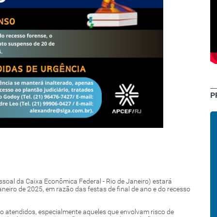
P
soal da Caixa Econômica Federal - Rio de Janeiro) estará
neiro de 2025, em razão das festas de final de ano e do recesso
ão atendidos, especialmente aqueles que envolvam risco de