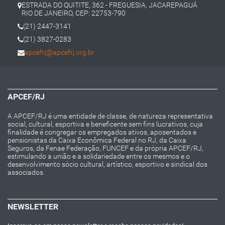
ESTRADA DO QUITITE, 362 - FREGUESIA, JACAREPAGUÁ
RIO DE JANEIRO, CEP: 22753-790
(21) 2447-3141
(21) 3827-0283
apcefrj@apcefrj.org.br
APCEF/RJ
A APCEF/RJ é uma entidade de classe, de natureza representativa
social, cultural, esportiva e beneficente sem fins lucrativos, cuja
finalidade é congregar os empregados ativos, aposentados e
pensionistas da Caixa Econômica Federal no RJ, da Caixa
Seguros, da Fenae Federação, FUNCEF e da própria APCEF/RJ,
estimulando a união e a solidariedade entre os mesmos e o
desenvolvimento sócio cultural, artístico, esportivo e sindical dos
associados.
NEWSLETTER