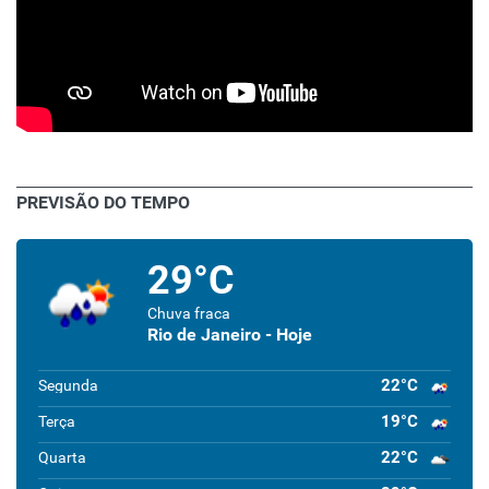
PREVISÃO DO TEMPO
29°C
Chuva fraca
Rio de Janeiro - Hoje
22°C
Segunda
19°C
Terça
22°C
Quarta