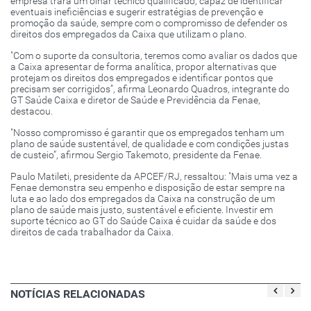
empresa trará um olhar técnico qualificado, capaz de identificar
eventuais ineficiências e sugerir estratégias de prevenção e
promoção da saúde, sempre com o compromisso de defender os
direitos dos empregados da Caixa que utilizam o plano.
"Com o suporte da consultoria, teremos como avaliar os dados que
a Caixa apresentar de forma analítica, propor alternativas que
protejam os direitos dos empregados e identificar pontos que
precisam ser corrigidos”, afirma Leonardo Quadros, integrante do
GT Saúde Caixa e diretor de Saúde e Previdência da Fenae,
destacou.
"Nosso compromisso é garantir que os empregados tenham um
plano de saúde sustentável, de qualidade e com condições justas
de custeio”, afirmou Sergio Takemoto, presidente da Fenae.
Paulo Matileti, presidente da APCEF/RJ, ressaltou: "Mais uma vez a
Fenae demonstra seu empenho e disposição de estar sempre na
luta e ao lado dos empregados da Caixa na construção de um
plano de saúde mais justo, sustentável e eficiente. Investir em
suporte técnico ao GT do Saúde Caixa é cuidar da saúde e dos
direitos de cada trabalhador da Caixa.
NOTÍCIAS RELACIONADAS