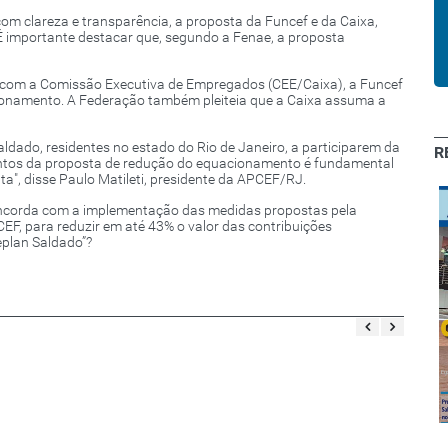
com clareza e transparência, a proposta da Funcef e da Caixa,
É importante destacar que, segundo a Fenae, a proposta
 com a Comissão Executiva de Empregados (CEE/Caixa), a Funcef
cionamento. A Federação também pleiteia que a Caixa assuma a
ldado, residentes no estado do Rio de Janeiro, a participarem da
R
 pontos da proposta de redução do equacionamento é fundamental
a", disse Paulo Matileti, presidente da APCEF/RJ.
ncorda com a implementação das medidas propostas pela
F, para reduzir em até 43% o valor das contribuições
plan Saldado”?
Maio - 1ª
Outubro - 1ª
quinzena
quinzena