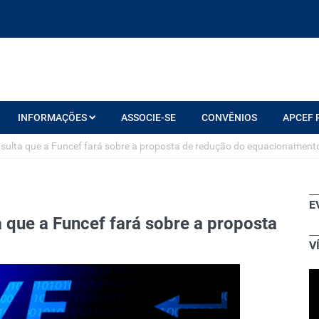
INFORMAÇÕES
ASSOCIE-SE
CONVÊNIOS
APCEF 
onsulta que a Funcef fará sobre a proposta de redução do equacionament
E
a que a Funcef fará sobre a proposta
V