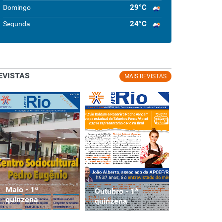
29°C
Domingo
24°C
Segunda
EVISTAS
MAIS REVISTAS
Maio - 1ª
Maio - 1ª
Outubro - 1ª
quinzena
quinzena
quinzena