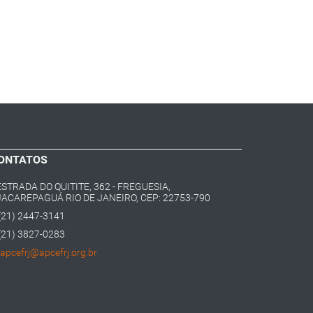
ONTATOS
ESTRADA DO QUITITE, 362 - FREGUESIA,
JACAREPAGUÁ RIO DE JANEIRO, CEP: 22753-790
(21) 2447-3141
(21) 3827-0283
apcefrj@apcefrj.org.br