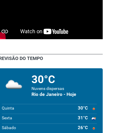
REVISÃO DO TEMPO
30°C
Nuvens dispersas
Rio de Janeiro - Hoje
30°C
Quinta
31°C
Sexta
26°C
Sábado