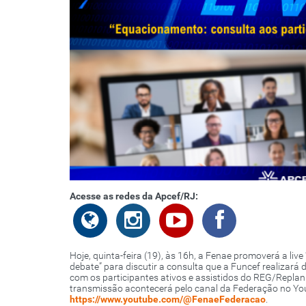
Acesse as redes da Apcef/RJ:
Hoje, quinta-feira (19), às 16h, a Fenae promoverá a li
debate” para discutir a consulta que a Funcef realizará 
com os participantes ativos e assistidos do REG/Repla
transmissão acontecerá pelo canal da Federação no YouT
https://www.youtube.com/@FenaeFederacao
.