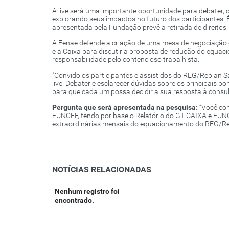
A live será uma importante oportunidade para debater, 
explorando seus impactos no futuro dos participantes. 
apresentada pela Fundação prevê a retirada de direitos.
A Fenae defende a criação de uma mesa de negociação
e a Caixa para discutir a proposta de redução do equa
responsabilidade pelo contencioso trabalhista.
"Convido os participantes e assistidos do REG/Replan Sa
live. Debater e esclarecer dúvidas sobre os principais
para que cada um possa decidir a sua resposta à consult
Pergunta que será apresentada na pesquisa:
“Você co
FUNCEF, tendo por base o Relatório do GT CAIXA e FUNCE
extraordinárias mensais do equacionamento do REG/Re
NOTÍCIAS RELACIONADAS
Nenhum registro foi
encontrado.