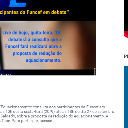
P
ve “Equacionamento: consulta aos participantes da Funcef em
das 10h desta sexta-feira (20/9) até as 18h do dia 27 de setembro,
n Saldado, sobre a proposta de redução do equacionamento. A
ube. Para participar, acesse: