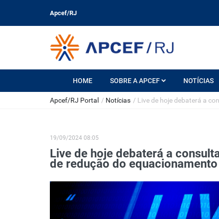
Apcef/RJ
HOME
SOBRE A APCEF
NOTÍCIAS
Apcef/RJ Portal
/
Notícias
/
Live de hoje debaterá a c
19/09/2024 08:05
Live de hoje debaterá a consult
de redução do equacionamento