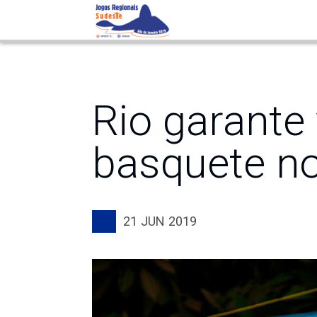
dia
Rio garante 
basquete no
21
JUN
2019