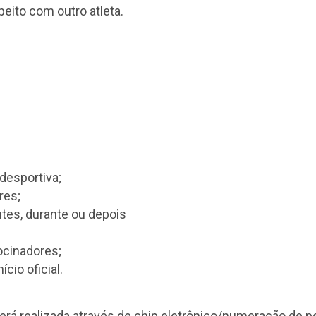
peito com outro atleta.
idesportiva;
res;
ntes, durante ou depois
ocinadores;
cio oficial.
será realizada através de chip eletrônico/numeração de pe