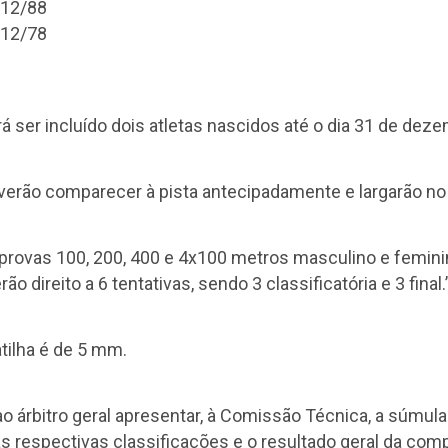
/12/88
/12/78
ser incluído dois atletas nascidos até o dia 31 de dez
everão comparecer à pista antecipadamente e largarão no 
 provas 100, 200, 400 e 4x100 metros masculino e femini
ão direito a 6 tentativas, sendo 3 classificatória e 3 final.
tilha é de 5 mm.
 ao árbitro geral apresentar, à Comissão Técnica, a súm
s respectivas classificações e o resultado geral da com